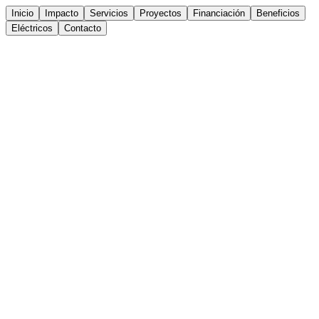
Inicio
Impacto
Servicios
Proyectos
Financiación
Beneficios
Eléctricos
Contacto
Cotizar mi trámite UPME
Hablar por WhatsApp